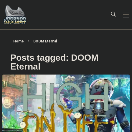
Jogando Casualmente
Conteúdo family friendly sobre games! Desde 2019 analisando jogos.
Home
DOOM Eternal
Posts tagged: DOOM
Eternal