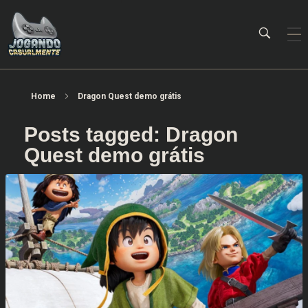
Jogando Casualmente
Conteúdo family friendly sobre games! Desde 2019 analisando jogos.
Home
Dragon Quest demo grátis
Posts tagged: Dragon
Quest demo grátis