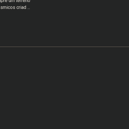
mpre um terreno
micos criad ...