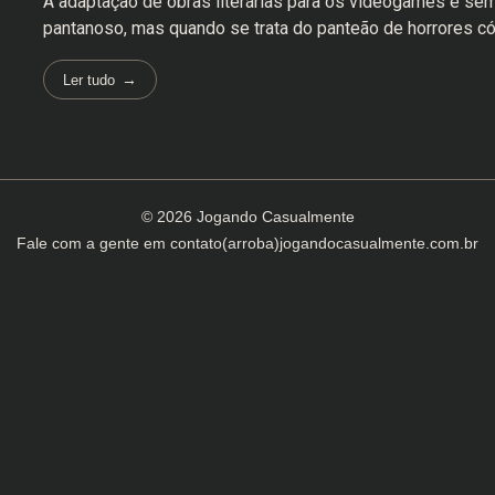
A adaptação de obras literárias para os videogames é se
pantanoso, mas quando se trata do panteão de horrores cós
Ler tudo
© 2026 Jogando Casualmente
Fale com a gente em
contato(arroba)jogandocasualmente.com.br