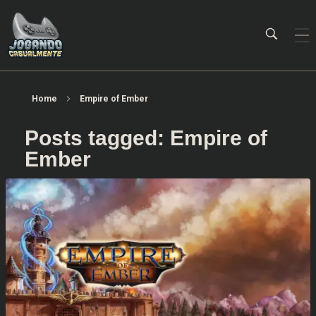
Jogando Casualmente
Conteúdo family friendly sobre games! Desde 2019 analisando jogos.
Home
Empire of Ember
Posts tagged: Empire of
Ember