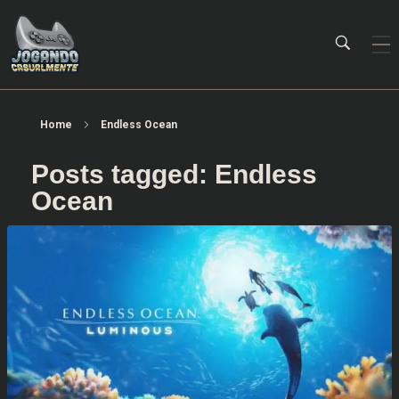
Jogando Casualmente
Conteúdo family friendly sobre games! Desde 2019 analisando jogos.
Home
Endless Ocean
Posts tagged: Endless
Ocean