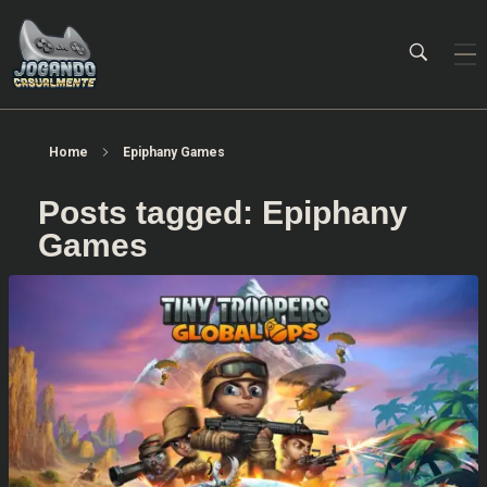
Jogando Casualmente
Conteúdo family friendly sobre games! Desde 2019 analisando jogos.
Home
Epiphany Games
Posts tagged: Epiphany
Games