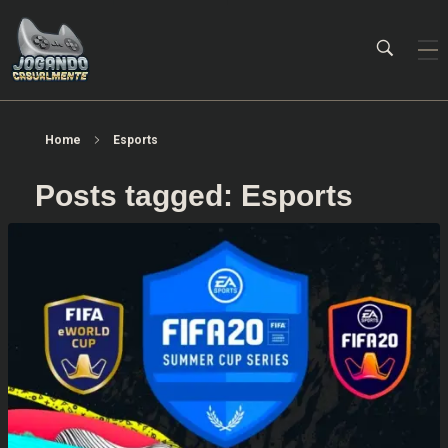
Jogando Casualmente
Conteúdo family friendly sobre games! Desde 2019 analisando jogos.
Home
Esports
Posts tagged: Esports