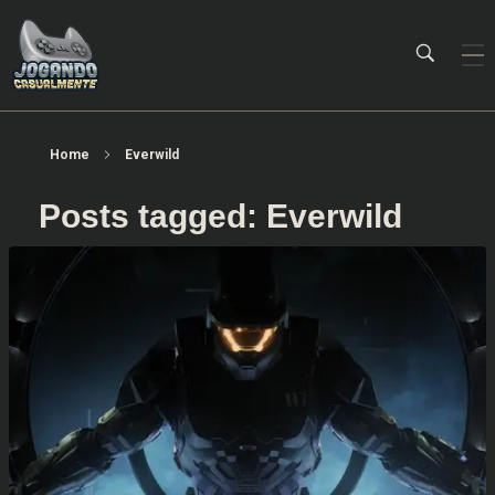
Jogando Casualmente
Conteúdo family friendly sobre games! Desde 2019 analisando jogos.
Home
Everwild
Posts tagged: Everwild