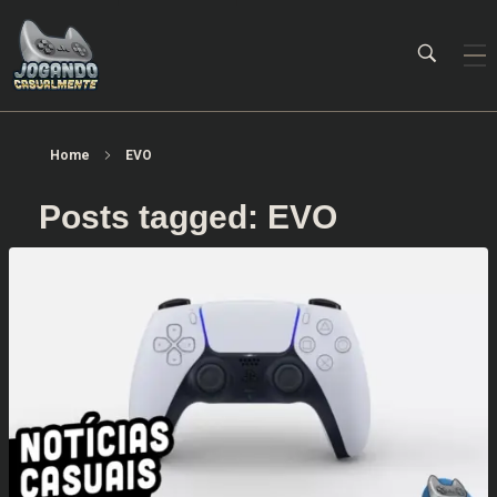
Jogando Casualmente
Conteúdo family friendly sobre games! Desde 2019 analisando jogos.
Home
EVO
Posts tagged: EVO