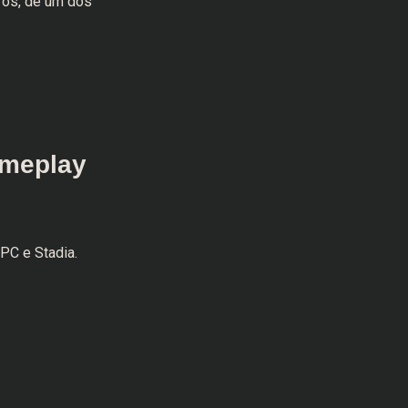
rros, de um dos
ameplay
 PC e Stadia.