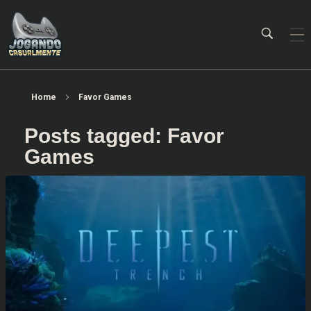
Jogando Casualmente
Conteúdo family friendly sobre games! Desde 2019 analisando jogos.
Home
Favor Games
Posts tagged: Favor
Games