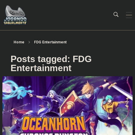
Jogando Casualmente
Conteúdo family friendly sobre games! Desde 2019 analisando jogos.
Home
FDG Entertainment
Posts tagged: FDG
Entertainment