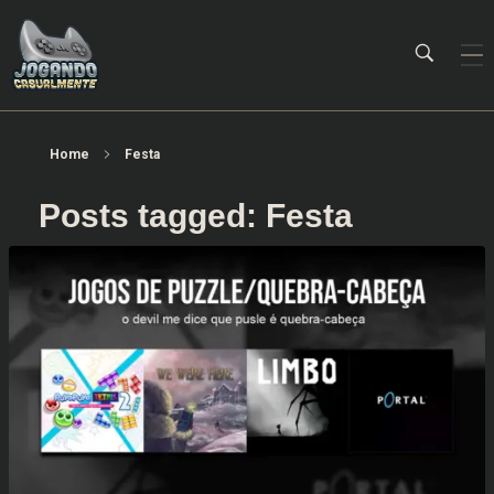
Jogando Casualmente
Conteúdo family friendly sobre games! Desde 2019 analisando jogos.
Home
Festa
Posts tagged: Festa