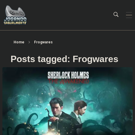
Jogando Casualmente
Conteúdo family friendly sobre games! Desde 2019 analisando jogos.
Home
Frogwares
Posts tagged: Frogwares