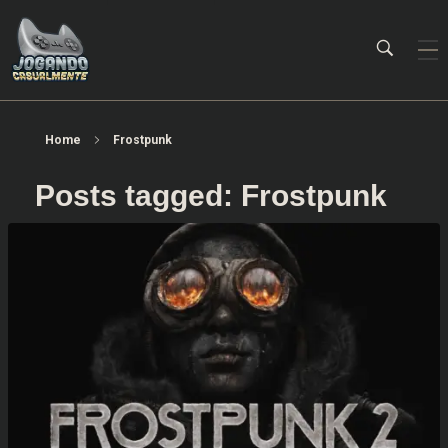
Jogando Casualmente
Conteúdo family friendly sobre games! Desde 2019 analisando jogos.
Home
Frostpunk
Posts tagged: Frostpunk