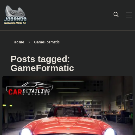
Jogando Casualmente
Conteúdo family friendly sobre games! Desde 2019 analisando jogos.
Home
GameFormatic
Posts tagged:
GameFormatic