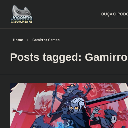
OUÇA O POD
Jogando Casualmente
Conteúdo family friendly sobre games! Desde 2019 analisando jogos.
Home
Gamirror Games
Posts tagged: Gamirr