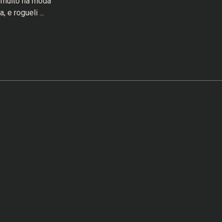
 muito na moda
 e rogueli ...