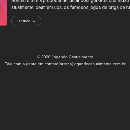
Absolum tem a proposta de juntar dois gêneros que estão
atualmente: beat 'em ups, os famosos jogos de briga de rua,
Ler tudo
© 2026 Jogando Casualmente
Fale com a gente em
contato(arroba)jogandocasualmente.com.br