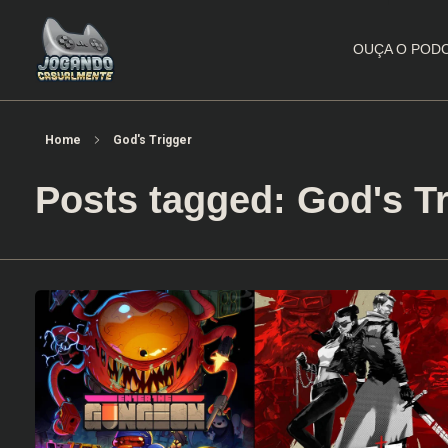
OUÇA O POD
Jogando Casualmente
Conteúdo family friendly sobre games! Desde 2019 analisando jogos.
Home
God's Trigger
Posts tagged: God's T