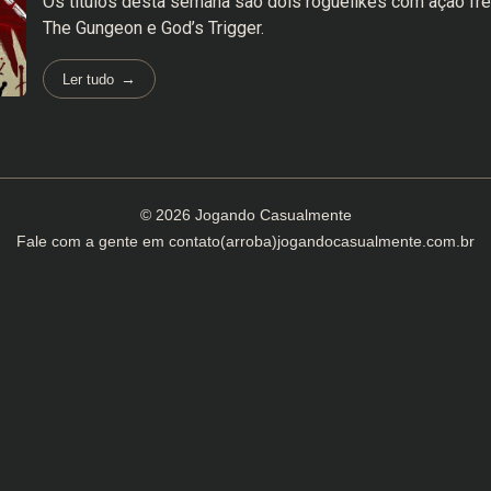
Os títulos desta semana são dois roguelikes com ação fren
The Gungeon e God’s Trigger.
Ler tudo
© 2026 Jogando Casualmente
Fale com a gente em
contato(arroba)jogandocasualmente.com.br