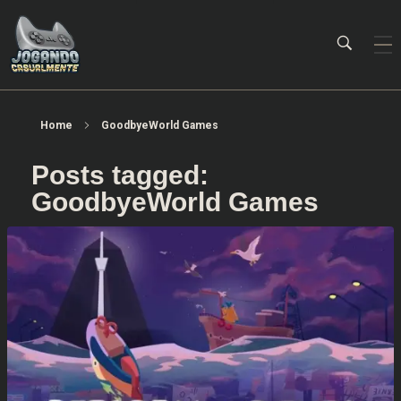
Jogando Casualmente
Conteúdo family friendly sobre games! Desde 2019 analisando jogos.
Home
GoodbyeWorld Games
Posts tagged:
GoodbyeWorld Games