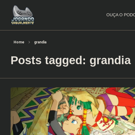
OUÇA O POD
Jogando Casualmente
Conteúdo family friendly sobre games! Desde 2019 analisando jogos.
Home
grandia
Posts tagged: grandia