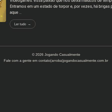
Videogames: essa paixão que nos deixa malucos de tem
Entramos em um estado de torpor e, por vezes, há brigas 
aque ...
Ler tudo
© 2026 Jogando Casualmente
Fale com a gente em
contato(arroba)jogandocasualmente.com.br