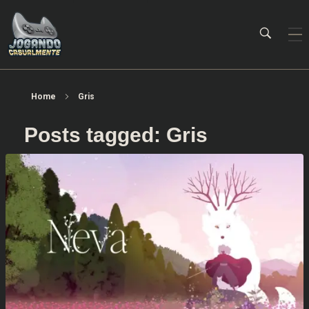
Jogando Casualmente
Conteúdo family friendly sobre games! Desde 2019 analisando jogos.
Home
Gris
Posts tagged: Gris