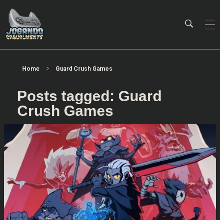
Jogando Casualmente
Conteúdo family friendly sobre games! Desde 2019 analisando jogos.
Home
Guard Crush Games
Posts tagged: Guard
Crush Games