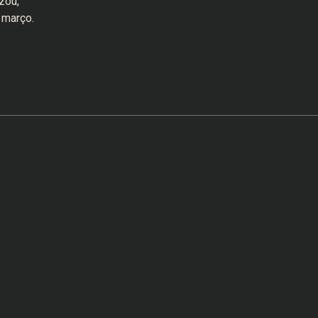
zou,
 março.