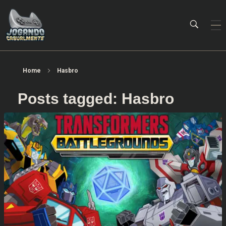
Jogando Casualmente
Conteúdo family friendly sobre games! Desde 2019 analisando jogos.
Home
Hasbro
Posts tagged: Hasbro