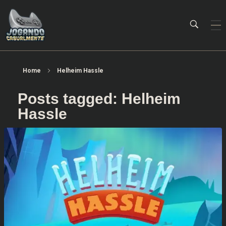
Jogando Casualmente
Conteúdo family friendly sobre games! Desde 2019 analisando jogos.
Home
Helheim Hassle
Posts tagged: Helheim
Hassle