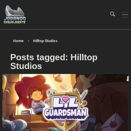
Jogando Casualmente
Conteúdo family friendly sobre games! Desde 2019 analisando jogos.
Home
Hilltop Studios
Posts tagged: Hilltop
Studios