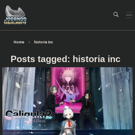
Jogando Casualmente
Conteúdo family friendly sobre games! Desde 2019 analisando jogos.
Home
historia inc
Posts tagged: historia inc