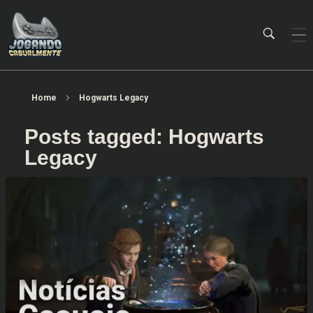
Jogando Casualmente
Conteúdo family friendly sobre games! Desde 2019 analisando jogos.
Home
Hogwarts Legacy
Posts tagged: Hogwarts
Legacy