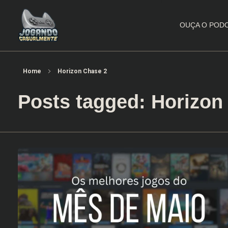
OUÇA O POD
Jogando Casualmente
Conteúdo family friendly sobre games! Desde 2019 analisando jogos.
Home
Horizon Chase 2
Posts tagged: Horizon