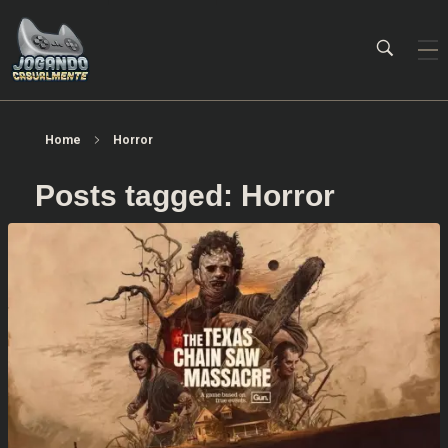
Jogando Casualmente
Conteúdo family friendly sobre games! Desde 2019 analisando jogos.
Home
Horror
Posts tagged: Horror