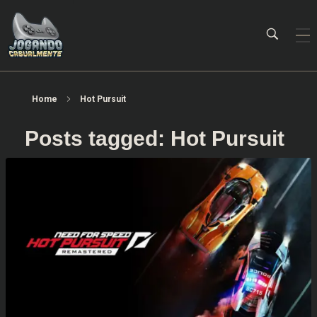
Jogando Casualmente
Conteúdo family friendly sobre games! Desde 2019 analisando jogos.
Home
Hot Pursuit
Posts tagged: Hot Pursuit