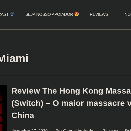
CAST
SEJA NOSSO APOIADOR
REVIEWS
NO
 Miami
Review The Hong Kong Massa
(Switch) – O maior massacre v
China
dezembro 27, 2020
Por
Gabriel Andrade
Reviews
Swi