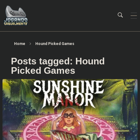
Jogando Casualmente
Conteúdo family friendly sobre games! Desde 2019 analisando jogos.
Home
Hound Picked Games
Posts tagged: Hound
Picked Games