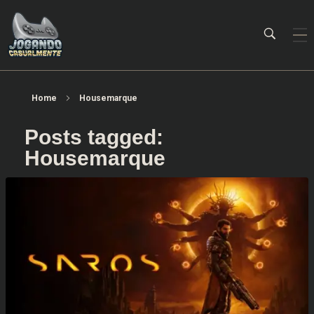
Jogando Casualmente
Conteúdo family friendly sobre games! Desde 2019 analisando jogos.
Home
Housemarque
Posts tagged:
Housemarque