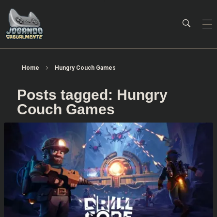
Jogando Casualmente
Conteúdo family friendly sobre games! Desde 2019 analisando jogos.
Home
Hungry Couch Games
Posts tagged: Hungry
Couch Games