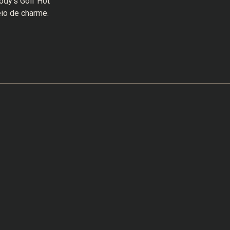
ody’s Golf Hot
io de charme.