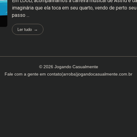
Em LOUD, acompanhamos a carreira musical de Astrid e da 
imaginária que ela toca em seu quarto, vendo de perto seu
passo ...
Ler tudo
© 2026 Jogando Casualmente
Fale com a gente em
contato(arroba)jogandocasualmente.com.br