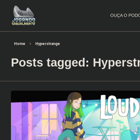
OUÇA O POD
Jogando Casualmente
Conteúdo family friendly sobre games! Desde 2019 analisando jogos.
Home
Hyperstrange
Posts tagged: Hyperst