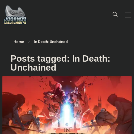
Jogando Casualmente
Conteúdo family friendly sobre games! Desde 2019 analisando jogos.
Home
In Death: Unchained
Posts tagged: In Death:
Unchained