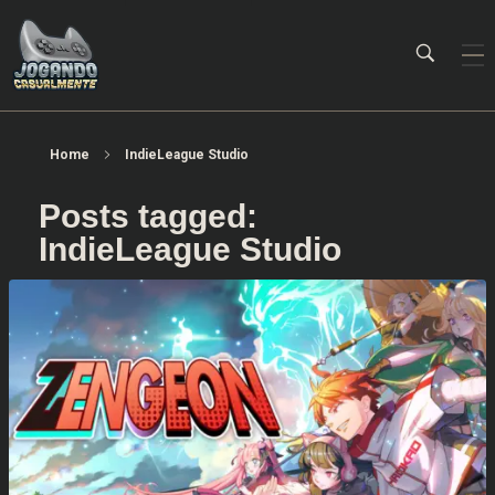
Jogando Casualmente
Conteúdo family friendly sobre games! Desde 2019 analisando jogos.
Home
IndieLeague Studio
Posts tagged:
IndieLeague Studio