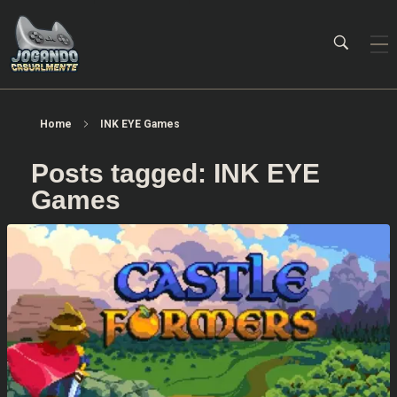
Jogando Casualmente
Conteúdo family friendly sobre games! Desde 2019 analisando jogos.
Home
INK EYE Games
Posts tagged: INK EYE
Games