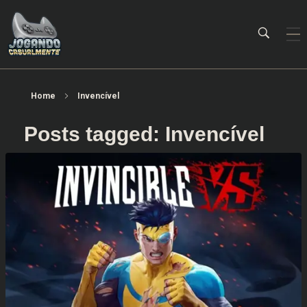
Jogando Casualmente
Conteúdo family friendly sobre games! Desde 2019 analisando jogos.
Home
Invencível
Posts tagged: Invencível