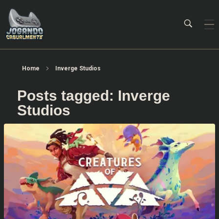
Jogando Casualmente
Conteúdo family friendly sobre games! Desde 2019 analisando jogos.
Home
Inverge Studios
Posts tagged: Inverge
Studios