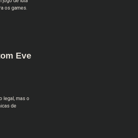
 jogo de luta
ra os games.
Atom Eve
o legal, mas o
icas de