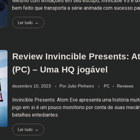
Mesmo com limitações em seu escopo, Invincible VS é um
bem feito que transporta a série animada com sucesso pa
Ler tudo
Review Invincible Presents: 
(PC) – Uma HQ jogável
dezembro 10, 2023
Por
Julio Pinheiro
PC
Reviews
Invincible Presents: Atom Eve apresenta uma história muit
jogo em si é um pouco monótono por conta de suas mecân
batalhas entediantes.
Ler tudo