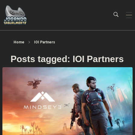
Jogando Casualmente
Conteúdo family friendly sobre games! Desde 2019 analisando jogos.
Home
IOI Partners
Posts tagged: IOI Partners