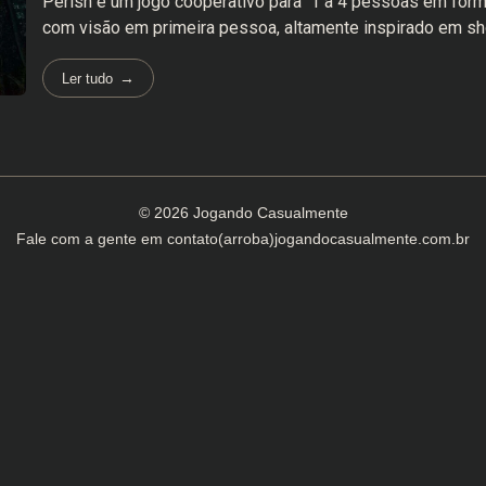
Perish é um jogo cooperativo para 1 a 4 pessoas em form
com visão em primeira pessoa, altamente inspirado em shoo
Ler tudo
© 2026 Jogando Casualmente
Fale com a gente em
contato(arroba)jogandocasualmente.com.br