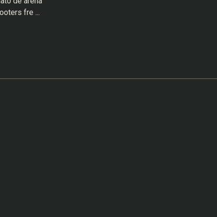
ato de arena
ters fre ...