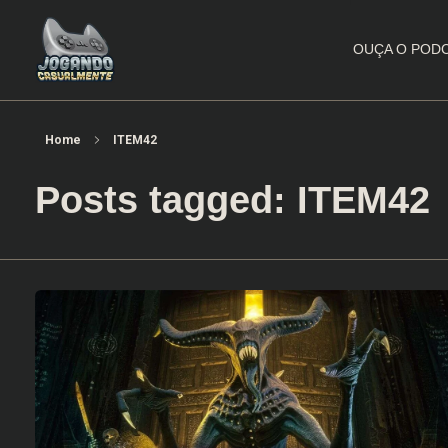
OUÇA O POD
Jogando Casualmente
Conteúdo family friendly sobre games! Desde 2019 analisando jogos.
Home
ITEM42
Posts tagged: ITEM42