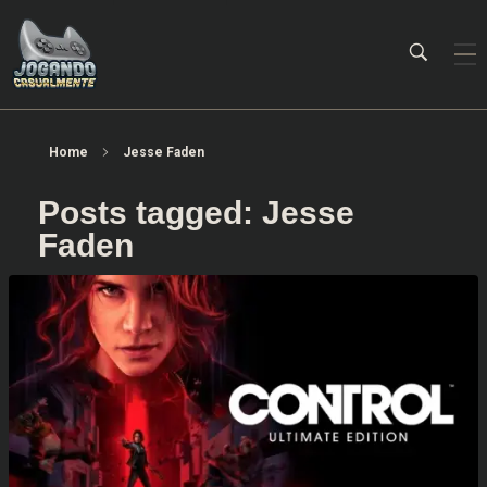
Jogando Casualmente
Conteúdo family friendly sobre games! Desde 2019 analisando jogos.
Home
Jesse Faden
Posts tagged: Jesse
Faden