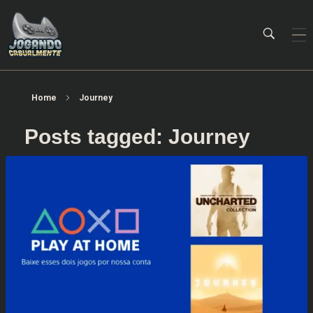
Jogando Casualmente
Conteúdo family friendly sobre games! Desde 2019 analisando jogos.
Home
Journey
Posts tagged: Journey