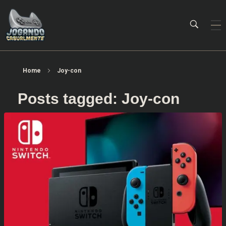
Jogando Casualmente
Conteúdo family friendly sobre games! Desde 2019 analisando jogos.
Home
Joy-con
Posts tagged: Joy-con