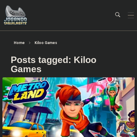
Jogando Casualmente
Conteúdo family friendly sobre games! Desde 2019 analisando jogos.
Home
Kiloo Games
Posts tagged: Kiloo
Games