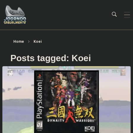
Jogando Casualmente
Conteúdo family friendly sobre games! Desde 2019 analisando jogos.
Home
Koei
Posts tagged: Koei